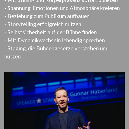
- Spannung, Emotionen und Atmosphäre kreieren
- Beziehung zum Publikum aufbauen
- Storytelling erfolgreich nutzen
- Selbstsicherheit auf der Bühne finden
- Mit Dynamikwechseln lebendig sprechen
- Staging, die Bühnengesetze verstehen und
nutzen