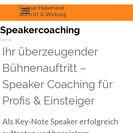
Direkt zum Seiteninhalt
Gunnar Haberland 
Menü überspringen
Auftritt & Wirkung
Speakercoaching
Coaching
Ihr überzeugender
Bühnenauftritt –
Speaker Coaching für
Profis & Einsteiger
Als Key-Note Speaker erfolgreich